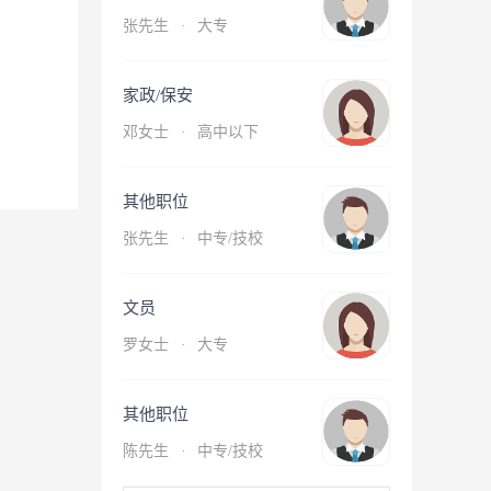
张先生
·
大专
家政/保安
邓女士
·
高中以下
其他职位
张先生
·
中专/技校
文员
罗女士
·
大专
其他职位
陈先生
·
中专/技校