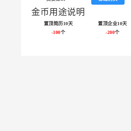
金币用途说明
置顶简历10天
置顶企业10天
-100
个
-200
个