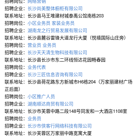
招聘岗位：
网络营销
招聘企业：
长沙尚美整体橱柜有限公司
联系地址：长沙县马王堆建材城泰禹公馆南栋203
招聘岗位：
小区业务员
家装业务员
招聘企业：
湖南龙之行贸易发展有限公司
联系地址：长沙县麓谷雷锋大道龙行大厦（悦禧国际山庄旁）
招聘岗位：
营业员
业务员
招聘企业：
长沙天天清生物科技有限公司
联系地址：长沙县长沙市东二环线恒达花园畅春园
招聘岗位：
业务代表
招聘企业：
长沙三匠信息咨询有限公司
联系地址：长沙县荷花路东方新城市H6栋204（万家丽建材广场
正后面）
招聘岗位：
小区推广人员
招聘企业：
湖南顺达商贸有限公司
联系地址：长沙市芙蓉中路二段148号同发和一大酒店1108室
招聘岗位：
业务员
招聘企业：
长沙市侠客行网络科技有限公司
联系地址：长沙芙蓉区万家丽中路宽寓大厦