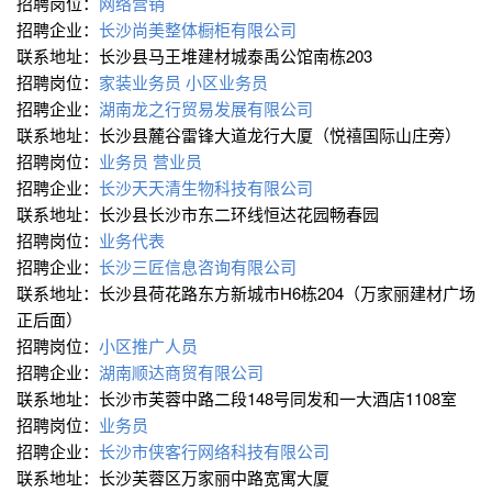
招聘岗位：
网络营销
招聘企业：
长沙尚美整体橱柜有限公司
联系地址：长沙县马王堆建材城泰禹公馆南栋203
招聘岗位：
家装业务员
小区业务员
招聘企业：
湖南龙之行贸易发展有限公司
联系地址：长沙县麓谷雷锋大道龙行大厦（悦禧国际山庄旁）
招聘岗位：
业务员
营业员
招聘企业：
长沙天天清生物科技有限公司
联系地址：长沙县长沙市东二环线恒达花园畅春园
招聘岗位：
业务代表
招聘企业：
长沙三匠信息咨询有限公司
联系地址：长沙县荷花路东方新城市H6栋204（万家丽建材广场
正后面）
招聘岗位：
小区推广人员
招聘企业：
湖南顺达商贸有限公司
联系地址：长沙市芙蓉中路二段148号同发和一大酒店1108室
招聘岗位：
业务员
招聘企业：
长沙市侠客行网络科技有限公司
联系地址：长沙芙蓉区万家丽中路宽寓大厦