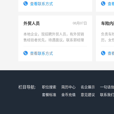
录，客
查看联系方式
查
懂电脑
能力，
外贸人员
08月07日
车险内
本地企业，现招聘外贸人员，有外贸销
负责车
售经验者优先，待遇面议。联系郭经理
历，女性
操作，
试用期1
查看联系方式
查
栏目导航:
职位搜索
简历中心
名企展示
一句话
套餐标准
金币充值
意见建议
联系我