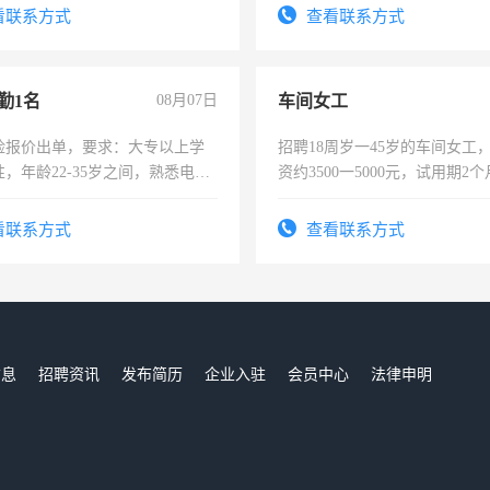
服要求45岁以下高中以上文化，
看联系方式
查看联系方式
工作认真，性格开朗有良好沟通
工程，懂水电维修。
勤1名
08月07日
车间女工
险报价出单，要求：大专以上学
招聘18周岁一45岁的车间女工
，年龄22-35岁之间，熟悉电脑
资约3500一5000元，试用期2
工作态度认真，具有团队精神，
险，有年薪假，年底福利
-3个月，转正后交纳五险，
看联系方式
查看联系方式
信息
招聘资讯
发布简历
企业入驻
会员中心
法律申明
们