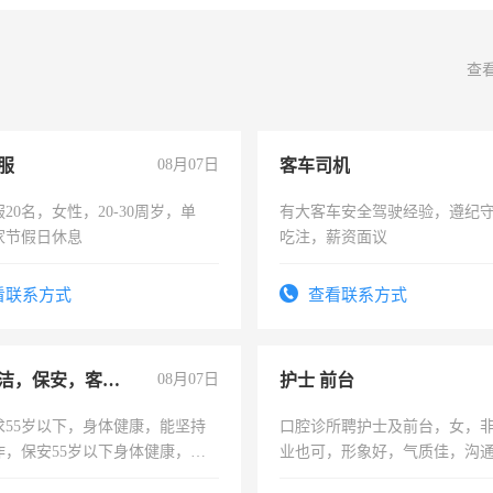
查
服
08月07日
客车司机
20名，女性，20-30周岁，单
有大客车安全驾驶经验，遵纪
家节假日休息
吃注，薪资面议
看联系方式
查看联系方式
急招保洁，保安，客服，工程
08月07日
护士 前台
求55岁以下，身体健康，能坚持
口腔诊所聘护士及前台，女，
作，保安55岁以下身体健康，有
业也可，形象好，气质佳，沟
形象端庄，遵纪守法，无犯罪记
强。面试，周日休息。