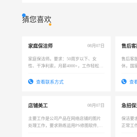
猜您喜欢
家庭保洁师
08月07日
售后客
家庭保洁师。要求：50周岁以下、女
售后客服
性、干净利索，月薪4000+，工作轻松，
休，国
时间灵活，不需坐班，适合宝妈、全职
太太等。
查看联系方式
查
店铺美工
08月07日
主要工作是公司产品在网络店铺的图片
保洁要
处理工作，要求熟练运用PS修图软件,工
正常工
作时间每天8小时，待遇优厚。
责任心