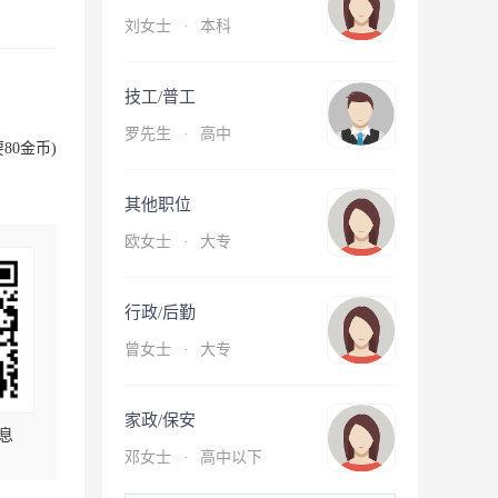
刘女士
·
本科
技工/普工
罗先生
·
高中
80金币)
其他职位
欧女士
·
大专
行政/后勤
曾女士
·
大专
家政/保安
息
邓女士
·
高中以下